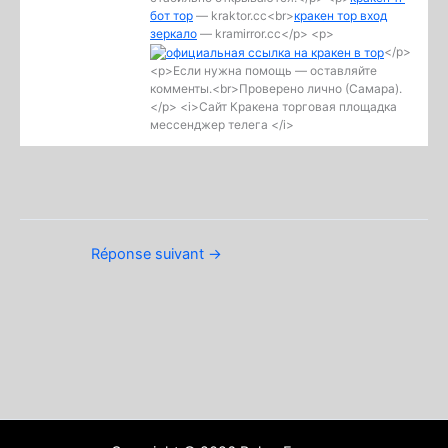
бот тор
— kraktor.cc<br>
кракен тор вход
зеркало
— kramirror.cc</p> <p>
</p>
<p>Если нужна помощь — оставляйте
комменты.<br>Проверено лично (Самара).
</p> <i>Сайт Кракена торговая площадка
мессенджер телега </i>
Réponse suivant
→