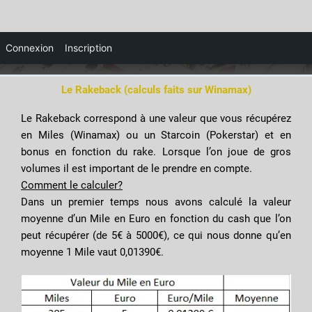
Aller
Poker Express
Connexion
Inscription
au
contenu
Le Rakeback (calculs faits sur Winamax)
Le Rakeback correspond à une valeur que vous récupérez
en Miles (Winamax) ou un Starcoin (Pokerstar) et en
bonus en fonction du rake. Lorsque l’on joue de gros
volumes il est important de le prendre en compte.
Comment le calculer?
Dans un premier temps nous avons calculé la valeur
moyenne d’un Mile en Euro en fonction du cash que l’on
peut récupérer (de 5€ à 5000€), ce qui nous donne qu’en
moyenne 1 Mile vaut 0,01390€.