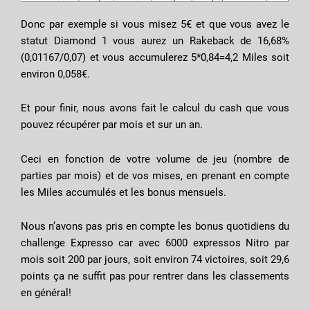
Donc par exemple si vous misez 5€ et que vous avez le
statut Diamond 1 vous aurez un Rakeback de 16,68%
(0,01167/0,07) et vous accumulerez 5*0,84=4,2 Miles soit
environ 0,058€.
Et pour finir, nous avons fait le calcul du cash que vous
pouvez récupérer par mois et sur un an.
Ceci en fonction de votre volume de jeu (nombre de
parties par mois) et de vos mises, en prenant en compte
les Miles accumulés et les bonus mensuels.
Nous n’avons pas pris en compte les bonus quotidiens du
challenge Expresso car avec 6000 expressos Nitro par
mois soit 200 par jours, soit environ 74 victoires, soit 29,6
points ça ne suffit pas pour rentrer dans les classements
en général!