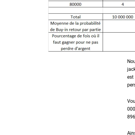
Nou
jac
est
per
Vou
000
896
Ain