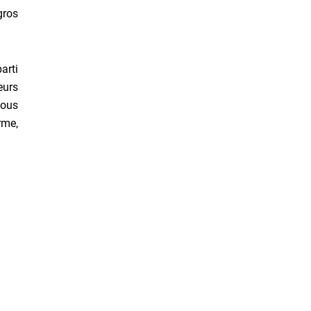
gros
arti
eurs
vous
rme,