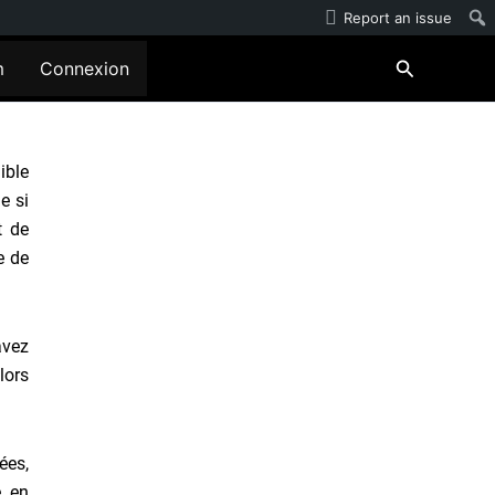
Report an issue
Recherche
m
Connexion
ible
e si
t de
e de
avez
lors
ées,
e en