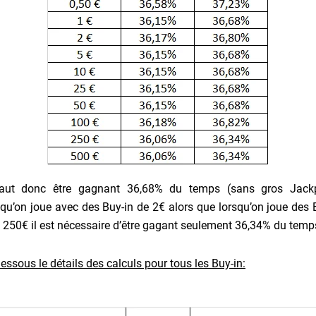
faut donc être gagnant 36,68% du temps (sans gros Jack
squ’on joue avec des Buy-in de 2€ alors que lorsqu’on joue des 
à 250€ il est nécessaire d’être gagant seulement 36,34% du temp
dessous le détails des calculs pour tous les Buy-in: