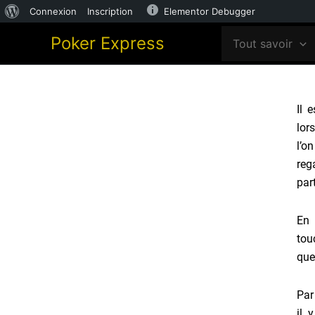
À
Connexion
Inscription
Elementor Debugger
Aller
propos
Poker Express
Tout savoir
au
de
contenu
WordPress
Il 
lor
l’o
reg
par
En 
tou
que
Par
il 