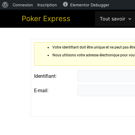
À
Connexion
Inscription
Elementor Debugger
Aller
propos
Poker Express
Tout savoir
au
de
contenu
WordPress
Votre identifiant doit être unique et ne peut pas êt
Nous utilisons votre adresse électronique pour vou
Identifiant:
E-mail: